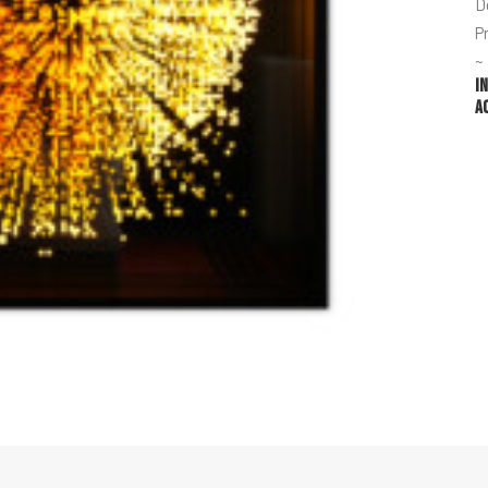
D
P
~
I
A