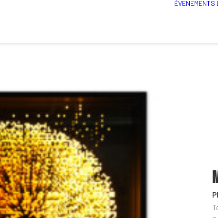
ÉVENEMENTS
M
P
T