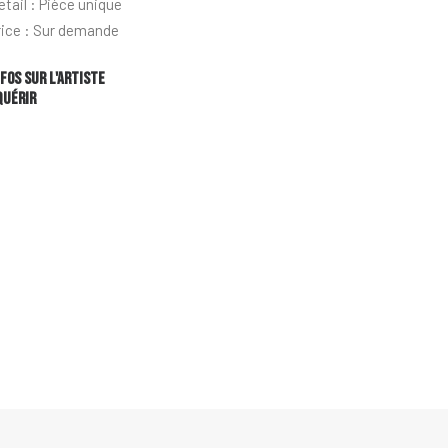
etail : Pièce unique
rice : Sur demande
nfos sur l'artiste
quérir