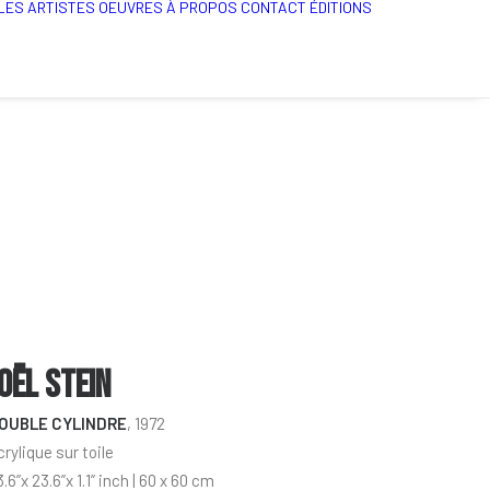
LES ARTISTES
OEUVRES
À PROPOS
CONTACT
ÉDITIONS
OËL STEIN
OUBLE CYLINDRE
, 1972
crylique sur toile
.6”x 23.6”x 1.1” inch | 60 x 60 cm