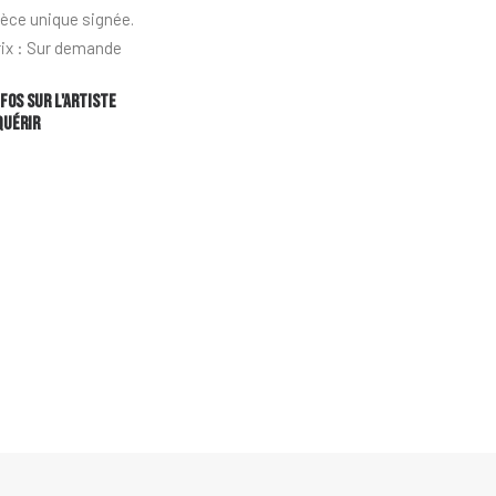
ièce unique signée.
rix : Sur demande
nfos sur l'artiste
quérir