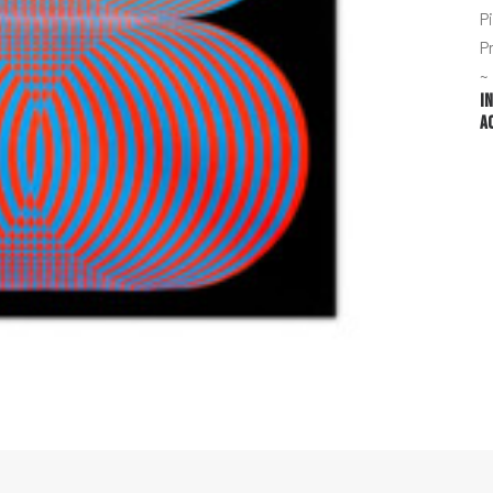
P
P
~
I
A