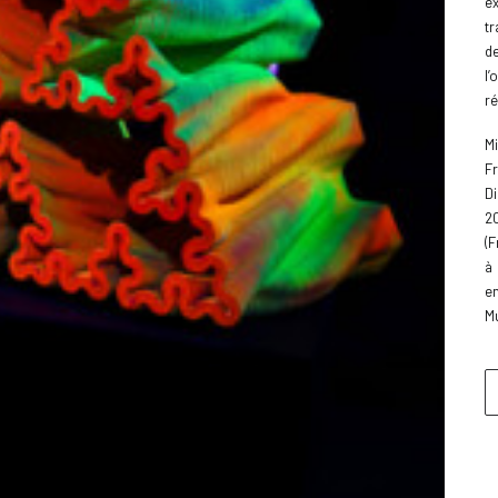
e
tr
de
l’
r
M
F
D
2
(F
à 
e
Mu