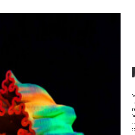
D
m
s’
l’
po
c