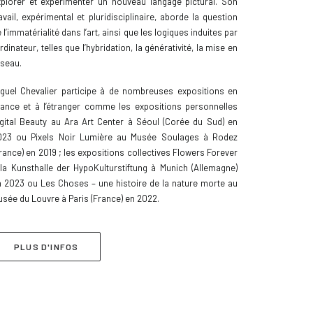
xplorer et expérimenter un nouveau langage pictural. Son
avail, expérimental et pluridisciplinaire, aborde la question
 l’immatérialité dans l’art, ainsi que les logiques induites par
ordinateur, telles que l’hybridation, la générativité, la mise en
éseau.
iguel Chevalier participe à de nombreuses expositions en
rance et à l’étranger comme les expositions personnelles
igital Beauty au Ara Art Center à Séoul (Corée du Sud) en
023 ou Pixels Noir Lumière au Musée Soulages à Rodez
rance) en 2019 ; les expositions collectives Flowers Forever
la Kunsthalle der HypoKulturstiftung à Munich (Allemagne)
n 2023 ou Les Choses – une histoire de la nature morte au
sée du Louvre à Paris (France) en 2022.
PLUS D'INFOS