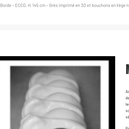
Borde – ECCO, H. 145 cm – Grés imprimé en 3D et bouchons en liège n
A
d
le
sc
sé
Pa