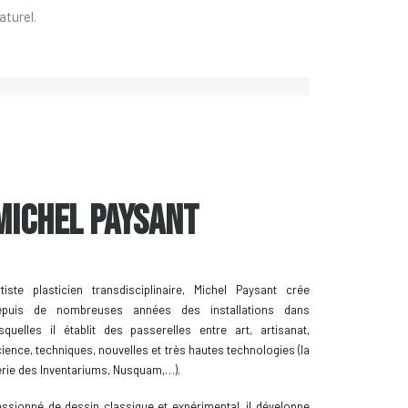
aturel.
Michel Paysant
rtiste plasticien transdisciplinaire, Michel Paysant crée
epuis de nombreuses années des installations dans
squelles il établit des passerelles entre art, artisanat,
ience, techniques, nouvelles et très hautes technologies (la
rie des Inventariums, Nusquam,…).
ssionné de dessin classique et expérimental, il développe