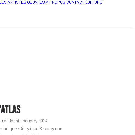
LES ARTISTES
OEUVRES
À PROPOS
CONTACT
ÉDITIONS
'ATLAS
itre : Iconic square, 2013
echnique : Acrylique & spray can