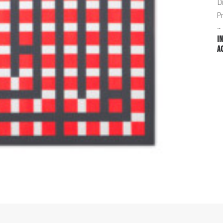
D
P
~
I
A