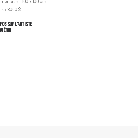
imension : 100 x 100 cm
rix : 8000 $
nfos sur l'artiste
quérir