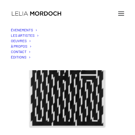
ÉVENEMENTS
LES ARTISTES
OEUVRES
À PROPOS
CONTACT
ÉDITIONS