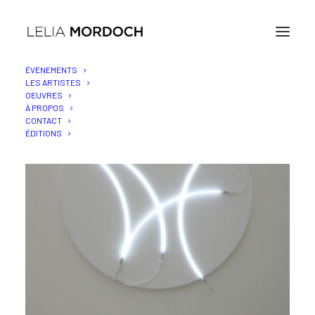
ÉVENEMENTS
LES ARTISTES
OEUVRES
À PROPOS
CONTACT
ÉDITIONS