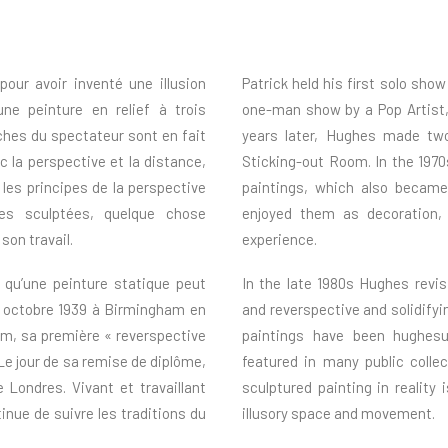
our avoir inventé une illusion
Patrick held his first solo show 
ne peinture en relief à trois
one-man show by a Pop Artist,
ches du spectateur sont en fait
years later, Hughes made two
ec la perspective et la distance,
Sticking-out Room. In the 19
 les principes de la perspective
paintings, which also became
es sculptées, quelque chose
enjoyed them as decoration,
 son travail.
experience.
, qu’une peinture statique peut
In the late 1980s Hughes revis
0 octobre 1939 à Birmingham en
and reverspective and solidifyi
om, sa première « reverspective
paintings have been hughesu
 Le jour de sa remise de diplôme,
featured in many public colle
e Londres. Vivant et travaillant
sculptured painting in reality 
nue de suivre les traditions du
illusory space and movement.