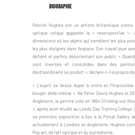
BIOGRAPHIE
Patrick Hughes est un artiste britannique connu p
optique unique apppelée la « reverspective »: u
dimensions où les objets qui semblent les plus pro
les plus éloignés dans l’espace. Son travail joue av
défiant et parfois désorientant son public. « Quand
sont inversés et consolidés dans des peintur
d’extraordinaire se produit », déclare-t-il à propos de
« L’esprit se laisse duper à croire en l’impossible
bouger d’elle-même ». Né Peter David Hughes le 2
Angleterre, le peintre crée en 1964 Sticking-out Ro
», après avoir étudié au Leeds Day Training College.
sa première exposition a lieu à la Portal Gallery d
actuellement à Londres en Angleterre, Hughes conti
Pop art, de l’art optique et du surréalisme.